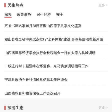
民生热点
更多
>
探索
政策形势
民生经济
安全
五省书画名家10月28日齐聚山西原平共享文化盛宴
稷山县在全省率先试点推行“全科网格”建设 开创基层治理新局面
山西省世界经济学会执行会长程瑞金一行在太原古县城调研
一线进行时｜赵亚峰在怀道乡、东马坊乡调研指导工作
宁武县政协召开社情民意信息工作座谈会
山西省粮食和物资储备工作会议召开
旅游生态
更多
>