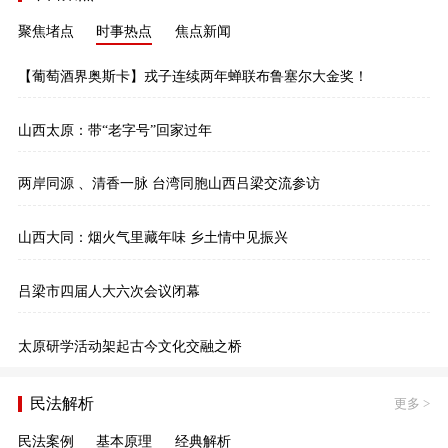
聚焦堵点
时事热点
焦点新闻
【葡萄酒界奥斯卡】戎子连续两年蝉联布鲁塞尔大金奖！
山西太原：带“老字号”回家过年
两岸同源 、清香一脉 台湾同胞山西吕梁交流参访
山西大同：烟火气里藏年味 乡土情中见振兴
吕梁市四届人大六次会议闭幕
太原研学活动架起古今文化交融之桥
民法解析
更多
>
民法案例
基本原理
经典解析