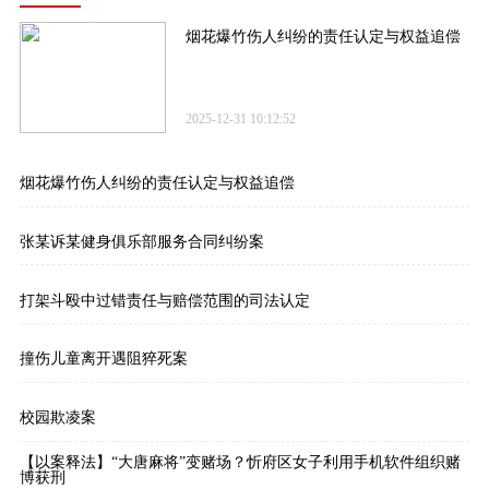
烟花爆竹伤人纠纷的责任认定与权益追偿
2025-12-31 10:12:52
烟花爆竹伤人纠纷的责任认定与权益追偿
张某诉某健身俱乐部服务合同纠纷案
打架斗殴中过错责任与赔偿范围的司法认定
撞伤儿童离开遇阻猝死案
校园欺凌案
【以案释法】“大唐麻将”变赌场？忻府区女子利用手机软件组织赌
博获刑