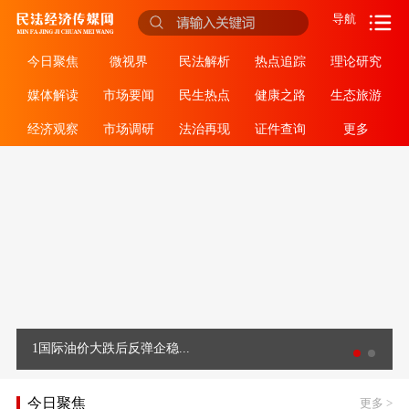
导航
今日聚焦
微视界
民法解析
热点追踪
理论研究
媒体解读
市场要闻
民生热点
健康之路
生态旅游
经济观察
市场调研
法治再现
证件查询
更多
1国际油价大跌后反弹企稳...
今日聚焦
更多
>