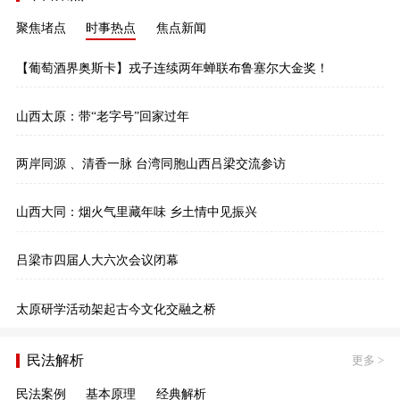
聚焦堵点
时事热点
焦点新闻
【葡萄酒界奥斯卡】戎子连续两年蝉联布鲁塞尔大金奖！
山西太原：带“老字号”回家过年
两岸同源 、清香一脉 台湾同胞山西吕梁交流参访
山西大同：烟火气里藏年味 乡土情中见振兴
吕梁市四届人大六次会议闭幕
太原研学活动架起古今文化交融之桥
民法解析
更多
>
民法案例
基本原理
经典解析