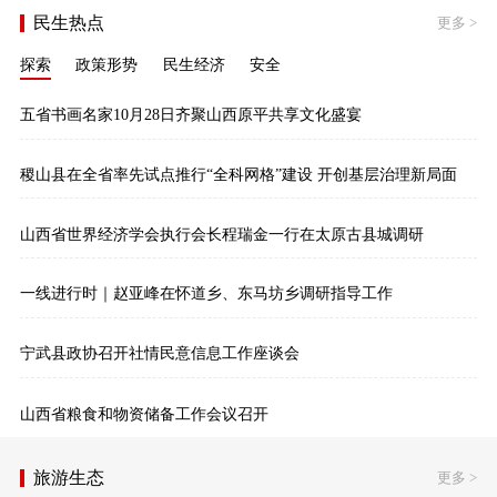
民生热点
更多
>
探索
政策形势
民生经济
安全
五省书画名家10月28日齐聚山西原平共享文化盛宴
稷山县在全省率先试点推行“全科网格”建设 开创基层治理新局面
山西省世界经济学会执行会长程瑞金一行在太原古县城调研
一线进行时｜赵亚峰在怀道乡、东马坊乡调研指导工作
宁武县政协召开社情民意信息工作座谈会
山西省粮食和物资储备工作会议召开
旅游生态
更多
>