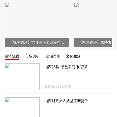
【视觉临汾】吉县黄河壶口瀑布现冰挂彩虹壮美景观
经济观察
市场调研
法治再现
文化生活
山西祁县“绿色车间”忙育苗
2025-12-22 10:58:25
山西财政支农效益不断提升