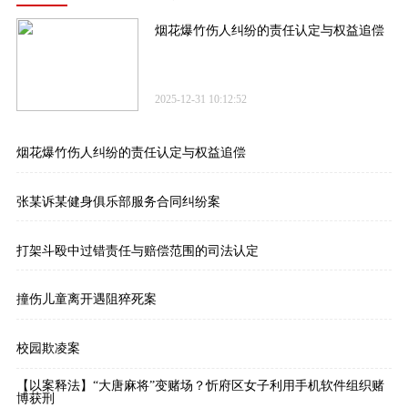
烟花爆竹伤人纠纷的责任认定与权益追偿
2025-12-31 10:12:52
烟花爆竹伤人纠纷的责任认定与权益追偿
张某诉某健身俱乐部服务合同纠纷案
打架斗殴中过错责任与赔偿范围的司法认定
撞伤儿童离开遇阻猝死案
校园欺凌案
【以案释法】“大唐麻将”变赌场？忻府区女子利用手机软件组织赌
博获刑