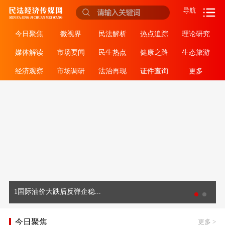
导航
今日聚焦
微视界
民法解析
热点追踪
理论研究
媒体解读
市场要闻
民生热点
健康之路
生态旅游
经济观察
市场调研
法治再现
证件查询
更多
1国际油价大跌后反弹企稳...
今日聚焦
更多
>