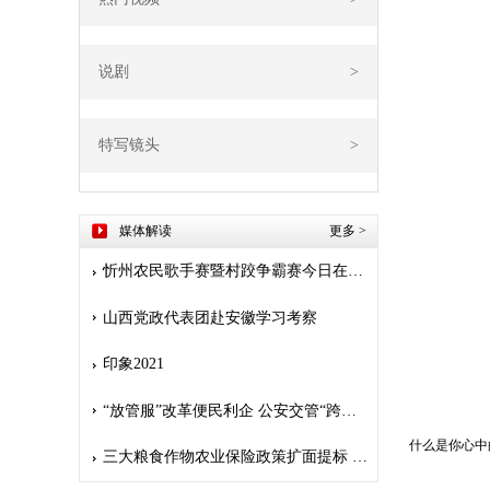
说剧
>
特写镜头
>
媒体解读
更多
>
忻州农民歌手赛暨村跤争霸赛今日在堡子山庄开赛
山西党政代表团赴安徽学习考察
印象2021
“放管服”改革便民利企 公安交管“跨省通办”惠及九千多万人
什么是你心中
三大粮食作物农业保险政策扩面提标 保险护航 安心种粮