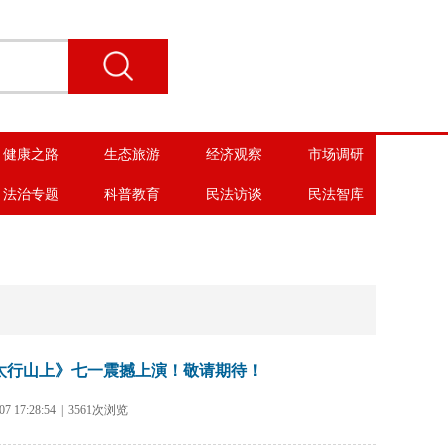
健康之路
生态旅游
经济观察
市场调研
法治专题
科普教育
民法访谈
民法智库
太行山上》七一震撼上演！敬请期待！
 17:28:54
|
3561次浏览