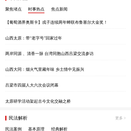
聚焦堵点
时事热点
焦点新闻
【葡萄酒界奥斯卡】戎子连续两年蝉联布鲁塞尔大金奖！
山西太原：带“老字号”回家过年
两岸同源 、清香一脉 台湾同胞山西吕梁交流参访
山西大同：烟火气里藏年味 乡土情中见振兴
吕梁市四届人大六次会议闭幕
太原研学活动架起古今文化交融之桥
民法解析
更多
>
民法案例
基本原理
经典解析