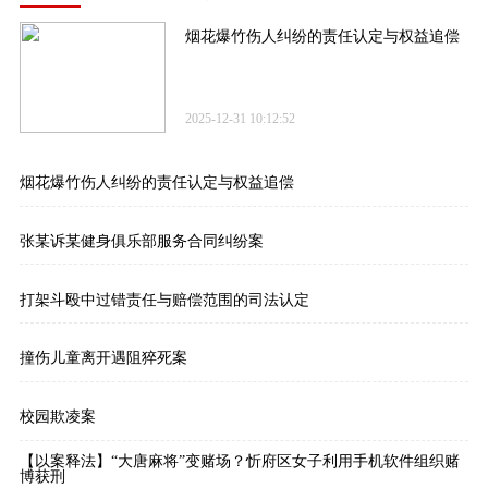
烟花爆竹伤人纠纷的责任认定与权益追偿
2025-12-31 10:12:52
烟花爆竹伤人纠纷的责任认定与权益追偿
张某诉某健身俱乐部服务合同纠纷案
打架斗殴中过错责任与赔偿范围的司法认定
撞伤儿童离开遇阻猝死案
校园欺凌案
【以案释法】“大唐麻将”变赌场？忻府区女子利用手机软件组织赌
博获刑