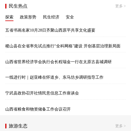
民生热点
更多
>
探索
政策形势
民生经济
安全
五省书画名家10月28日齐聚山西原平共享文化盛宴
稷山县在全省率先试点推行“全科网格”建设 开创基层治理新局面
山西省世界经济学会执行会长程瑞金一行在太原古县城调研
一线进行时｜赵亚峰在怀道乡、东马坊乡调研指导工作
宁武县政协召开社情民意信息工作座谈会
山西省粮食和物资储备工作会议召开
旅游生态
更多
>