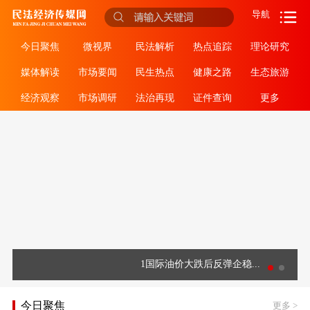
导航
今日聚焦
微视界
民法解析
热点追踪
理论研究
媒体解读
市场要闻
民生热点
健康之路
生态旅游
经济观察
市场调研
法治再现
证件查询
更多
1国际油价大跌后反弹企稳...
今日聚焦
更多
>