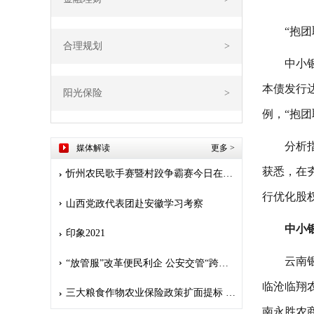
“
抱团
合理规划
>
中小
本债发行
阳光保险
>
例，“抱
分析
媒体解读
更多
>
获悉，在
忻州农民歌手赛暨村跤争霸赛今日在堡子山庄开赛
行优化股
山西党政代表团赴安徽学习考察
中小
印象2021
云南
“放管服”改革便民利企 公安交管“跨省通办”惠及九千多万人
临沧临翔
三大粮食作物农业保险政策扩面提标 保险护航 安心种粮
南永胜农