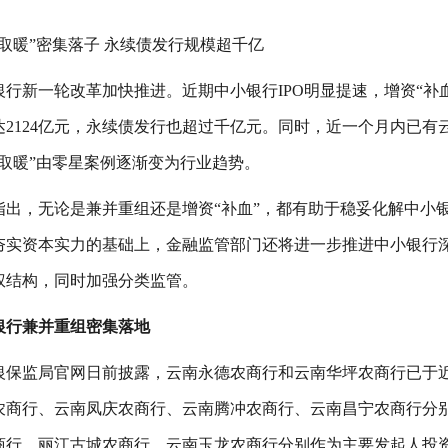
取暖”密集落子 永续债发行规模超千亿
银行新一轮改革加快推进。近期中小银行IPO明显提速，增资“补
达2124亿元，永续债发行也超过千亿元。同时，近一个月内已
团取暖”由零星案例逐渐变为行业趋势。
指出，无论是兼并重组还是增资“补血”，都有助于稳妥化解中小
夯实资本实力的基础上，金融监管部门还将进一步推进中小银行
权结构，同时加强分类监管。
银行兼并重组密集落地
银保监局官网日前披露，云南永德农商行和云南华坪农商行已于
农商行、云南凤庆农商行、云南腾冲农商行、云南昌宁农商行分
商行、丽江古城农商行、云南玉龙农商行分别作为主要发起人投