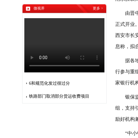
微视界
更多
>
由晋
正式开业
西安市长
息称，拟
据各
行参与重
家银行机
6和规范化发过很过分
铁路部门取消部分货运收费项目
银保
组，支持
励好机构
“中