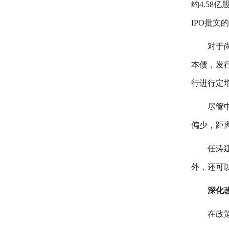
约4.5
IPO批文
对于
本债，发行
行进行定增
尽管
偏少，距
任涛
外，还可
深化
在政