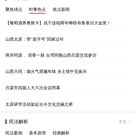
聚焦堵点
时事热点
焦点新闻
【葡萄酒界奥斯卡】戎子连续两年蝉联布鲁塞尔大金奖！
山西太原：带“老字号”回家过年
两岸同源 、清香一脉 台湾同胞山西吕梁交流参访
山西大同：烟火气里藏年味 乡土情中见振兴
吕梁市四届人大六次会议闭幕
太原研学活动架起古今文化交融之桥
民法解析
更多
>
民法案例
基本原理
经典解析