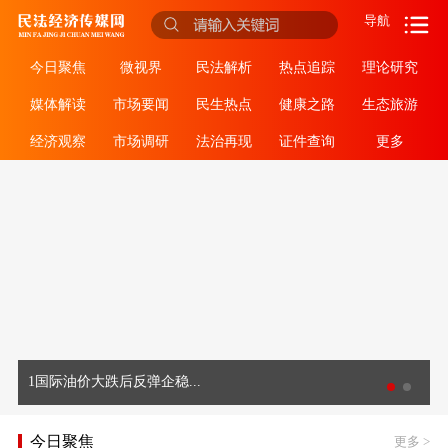
导航
今日聚焦
微视界
民法解析
热点追踪
理论研究
媒体解读
市场要闻
民生热点
健康之路
生态旅游
经济观察
市场调研
法治再现
证件查询
更多
1国际油价大跌后反弹企稳...
今日聚焦
更多
>