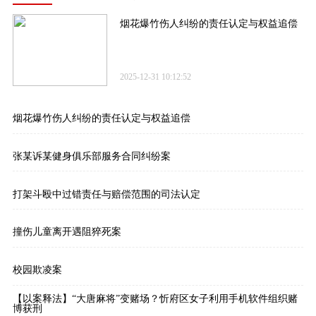
烟花爆竹伤人纠纷的责任认定与权益追偿
2025-12-31 10:12:52
烟花爆竹伤人纠纷的责任认定与权益追偿
张某诉某健身俱乐部服务合同纠纷案
打架斗殴中过错责任与赔偿范围的司法认定
撞伤儿童离开遇阻猝死案
校园欺凌案
【以案释法】“大唐麻将”变赌场？忻府区女子利用手机软件组织赌
博获刑