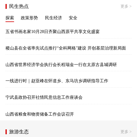
民生热点
更多
>
探索
政策形势
民生经济
安全
五省书画名家10月28日齐聚山西原平共享文化盛宴
稷山县在全省率先试点推行“全科网格”建设 开创基层治理新局面
山西省世界经济学会执行会长程瑞金一行在太原古县城调研
一线进行时｜赵亚峰在怀道乡、东马坊乡调研指导工作
宁武县政协召开社情民意信息工作座谈会
山西省粮食和物资储备工作会议召开
旅游生态
更多
>