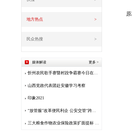
原
地方热点
>
民众热搜
>
媒体解读
更多
>
忻州农民歌手赛暨村跤争霸赛今日在堡子山庄开赛
山西党政代表团赴安徽学习考察
印象2021
“放管服”改革便民利企 公安交管“跨省通办”惠及九千多万人
三大粮食作物农业保险政策扩面提标 保险护航 安心种粮