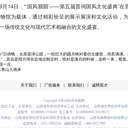
14日，“‘国风朤朤’——第五届晋祠国风文化盛典”
博物馆为载体，通过精彩纷呈的展示展演和文化活动，
一场传统文化与现代艺术相融合的文化盛宴。
月17日傍晚，太原迎泽公园，一轮巨大的圆月映衬着仿古建筑，诗意满满。
亮”，其实是指月球在近地点附近时，恰好是满月的时候，这样一来，视觉
出现一次。
水青山入画来
关于我们
广告服务
联系我们
诚聘英才
┆
┆
┆
Copyright ©民法经济传媒网
全国总工会 主管单位： 山西省世界经济学会工会 主办单位： 山西省世界经济学会
监制号：H140000-1194428 总工备号：81180000MC3141961T
承办单位： 山西省世界经济学会民营经济专委会 合作单位： 山西先锋网络科技有限公
监督电话： 0351-3082336 编辑部电话： 400-1872-998