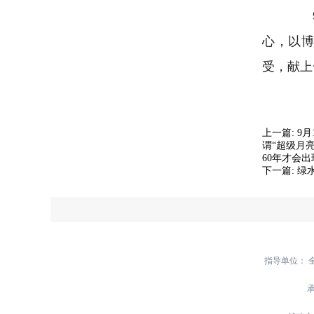
9月
心，以
受，献上
上一篇:
9
谓“超级月
60年才会
下一篇:
绿
指导单位： 