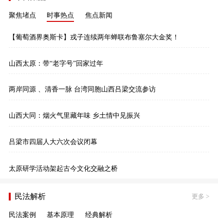
聚焦堵点
时事热点
焦点新闻
【葡萄酒界奥斯卡】戎子连续两年蝉联布鲁塞尔大金奖！
山西太原：带“老字号”回家过年
两岸同源 、清香一脉 台湾同胞山西吕梁交流参访
山西大同：烟火气里藏年味 乡土情中见振兴
吕梁市四届人大六次会议闭幕
太原研学活动架起古今文化交融之桥
民法解析
更多
>
民法案例
基本原理
经典解析