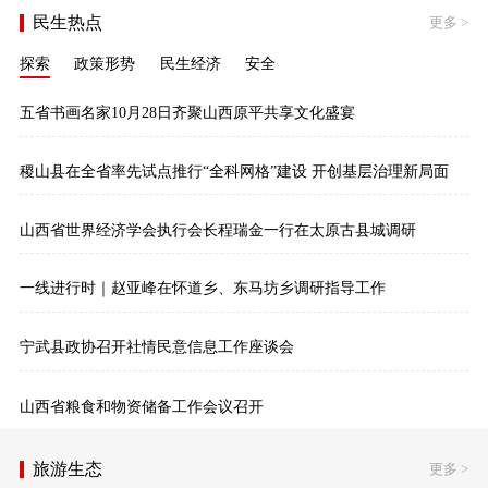
民生热点
更多
>
探索
政策形势
民生经济
安全
五省书画名家10月28日齐聚山西原平共享文化盛宴
稷山县在全省率先试点推行“全科网格”建设 开创基层治理新局面
山西省世界经济学会执行会长程瑞金一行在太原古县城调研
一线进行时｜赵亚峰在怀道乡、东马坊乡调研指导工作
宁武县政协召开社情民意信息工作座谈会
山西省粮食和物资储备工作会议召开
旅游生态
更多
>