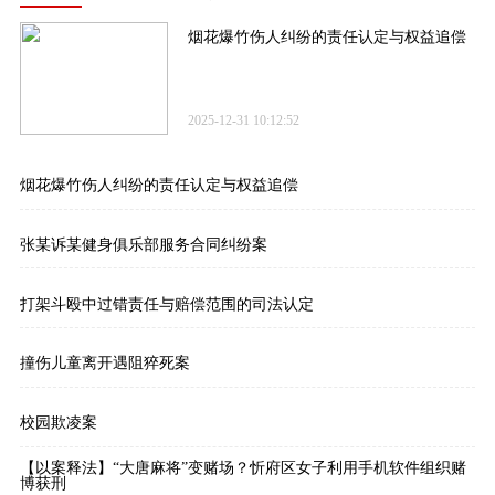
烟花爆竹伤人纠纷的责任认定与权益追偿
2025-12-31 10:12:52
烟花爆竹伤人纠纷的责任认定与权益追偿
张某诉某健身俱乐部服务合同纠纷案
打架斗殴中过错责任与赔偿范围的司法认定
撞伤儿童离开遇阻猝死案
校园欺凌案
【以案释法】“大唐麻将”变赌场？忻府区女子利用手机软件组织赌
博获刑