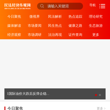
导航
今日聚焦
微视界
民法解析
热点追踪
理论研究
媒体解读
市场要闻
民生热点
健康之路
生态旅游
经济观察
市场调研
法治再现
证件查询
更多
1国际油价大跌后反弹企稳...
今日聚焦
更多
>