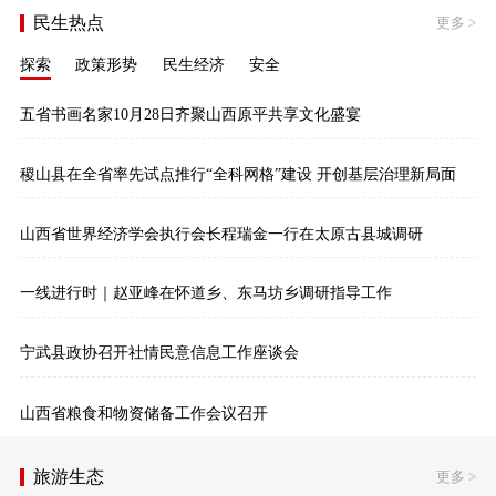
民生热点
更多
>
探索
政策形势
民生经济
安全
五省书画名家10月28日齐聚山西原平共享文化盛宴
稷山县在全省率先试点推行“全科网格”建设 开创基层治理新局面
山西省世界经济学会执行会长程瑞金一行在太原古县城调研
一线进行时｜赵亚峰在怀道乡、东马坊乡调研指导工作
宁武县政协召开社情民意信息工作座谈会
山西省粮食和物资储备工作会议召开
旅游生态
更多
>