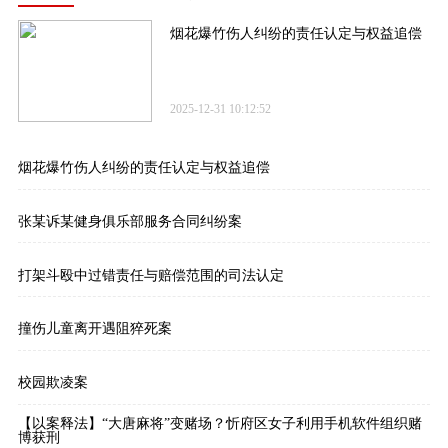
烟花爆竹伤人纠纷的责任认定与权益追偿
2025-12-31 10:12:52
烟花爆竹伤人纠纷的责任认定与权益追偿
张某诉某健身俱乐部服务合同纠纷案
打架斗殴中过错责任与赔偿范围的司法认定
撞伤儿童离开遇阻猝死案
校园欺凌案
【以案释法】“大唐麻将”变赌场？忻府区女子利用手机软件组织赌
博获刑